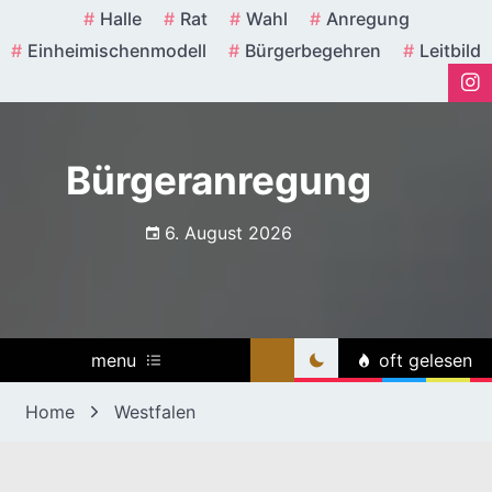
Skip
Halle
Rat
Wahl
Anregung
to
Einheimischenmodell
Bürgerbegehren
Leitbild
content
Bürgeranregung
6. August 2026
menu
oft gelesen
Home
Westfalen