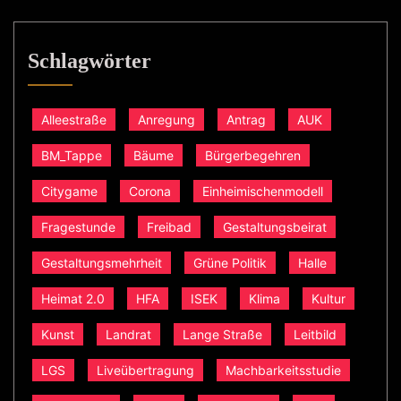
Schlagwörter
Alleestraße
Anregung
Antrag
AUK
BM_Tappe
Bäume
Bürgerbegehren
Citygame
Corona
Einheimischenmodell
Fragestunde
Freibad
Gestaltungsbeirat
Gestaltungsmehrheit
Grüne Politik
Halle
Heimat 2.0
HFA
ISEK
Klima
Kultur
Kunst
Landrat
Lange Straße
Leitbild
LGS
Liveübertragung
Machbarkeitsstudie