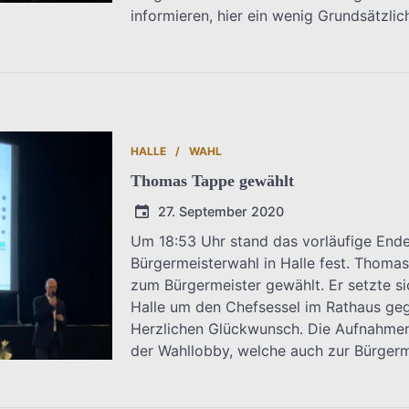
informieren, hier ein wenig Grundsätzlich
HALLE
WAHL
Thomas Tappe gewählt
27. September 2020
Um 18:53 Uhr stand das vorläufige End
Bürgermeisterwahl in Halle fest. Thoma
T.Dreier
zum Bürgermeister gewählt. Er setzte sic
Halle um den Chefsessel im Rathaus g
Herzlichen Glückwunsch. Die Aufnahmen
der Wahllobby, welche auch zur Bürgerm