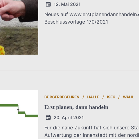
12. Mai 2021
Neues auf www.erstplanendannhandeln.d
Beschlussvorlage 170/2021
T.Dreier
BÜRGERBEGEHREN
HALLE
ISEK
WAHL
Erst planen, dann handeln
20. April 2021
Für die nahe Zukunft hat sich unsere St
Aufwertung der Innenstadt mit der nördl
T.Dreier