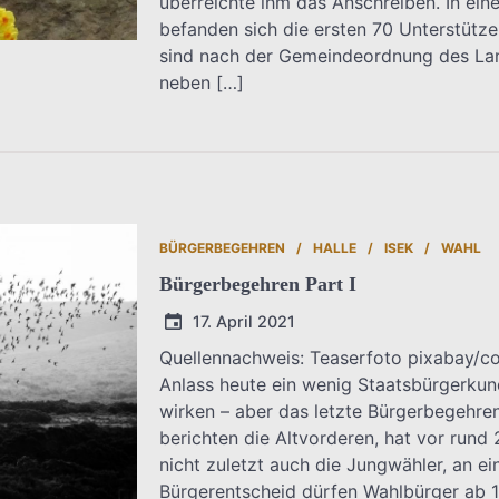
überreichte ihm das Anschreiben. In ei
befanden sich die ersten 70 Unterstützer
sind nach der Gemeindeordnung des La
neben […]
BÜRGERBEGEHREN
HALLE
ISEK
WAHL
Bürgerbegehren Part I
17. April 2021
Quellennachweis: Teaserfoto pixabay/c
Anlass heute ein wenig Staatsbürgerkund
T.Dreier
wirken – aber das letzte Bürgerbegehren 
berichten die Altvorderen, hat vor rund
nicht zuletzt auch die Jungwähler, an 
Bürgerentscheid dürfen Wahlbürger ab 1