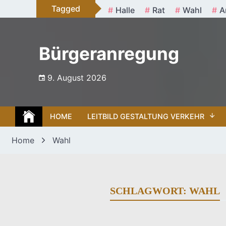
Skip
Tagged
Halle
Rat
Wahl
A
to
content
Bürgeranregung
9. August 2026
HOME
LEITBILD GESTALTUNG VERKEHR
Home
Wahl
SCHLAGWORT:
WAHL