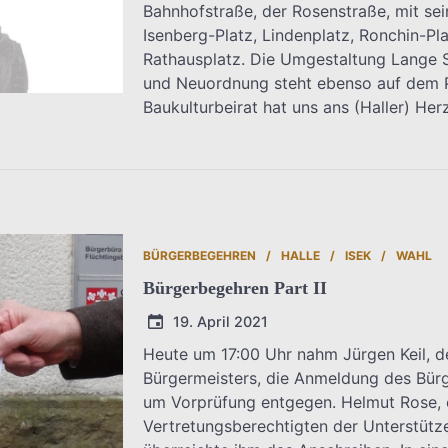
Bahnhofstraße, der Rosenstraße, mit sei
Isenberg-Platz, Lindenplatz, Ronchin-Pla
Rathausplatz. Die Umgestaltung Lange S
und Neuordnung steht ebenso auf dem P
Baukulturbeirat hat uns ans (Haller) Her
BÜRGERBEGEHREN
HALLE
ISEK
WAHL
Bürgerbegehren Part II
19. April 2021
Heute um 17:00 Uhr nahm Jürgen Keil, d
Bürgermeisters, die Anmeldung des Bürg
T.Dreier
um Vorprüfung entgegen. Helmut Rose, e
Vertretungsberechtigten der Unterstütz