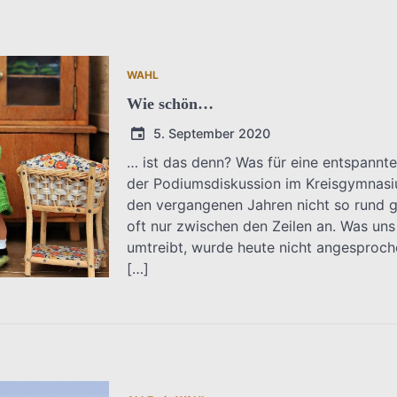
WAHL
Wie schön…
5. September 2020
… ist das denn? Was für eine entspannt
der Podiumsdiskussion im Kreisgymnasiu
T.Dreier
den vergangenen Jahren nicht so rund g
oft nur zwischen den Zeilen an. Was uns i
umtreibt, wurde heute nicht angesproc
[…]