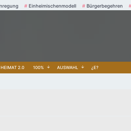
nregung
Einheimischenmodell
Bürgerbegehren
HEIMAT 2.0
100%
AUSWAHL
¿E?