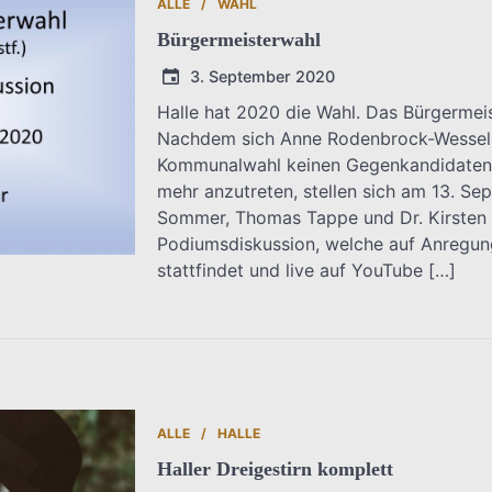
ALLE
WAHL
Bürgermeisterwahl
3. September 2020
Halle hat 2020 die Wahl. Das Bürgermei
Nachdem sich Anne Rodenbrock-Wesselm
T.Dreier
Kommunalwahl keinen Gegenkandidaten h
mehr anzutreten, stellen sich am 13. S
Sommer, Thomas Tappe und Dr. Kirsten 
Podiumsdiskussion, welche auf Anregung
stattfindet und live auf YouTube […]
ALLE
HALLE
Haller Dreigestirn komplett