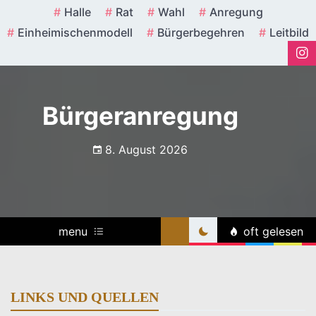
Skip
Halle
Rat
Wahl
Anregung
to
Einheimischenmodell
Bürgerbegehren
Leitbild
content
Bürgeranregung
8. August 2026
menu
oft gelesen
LINKS UND QUELLEN