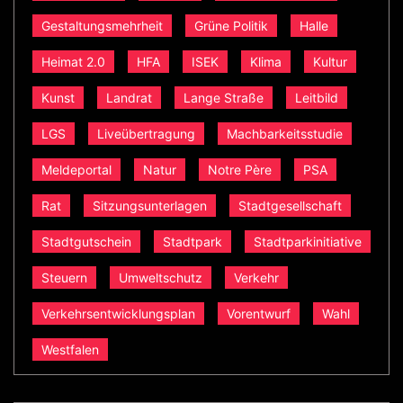
Gestaltungsmehrheit
Grüne Politik
Halle
Heimat 2.0
HFA
ISEK
Klima
Kultur
Kunst
Landrat
Lange Straße
Leitbild
LGS
Liveübertragung
Machbarkeitsstudie
Meldeportal
Natur
Notre Père
PSA
Rat
Sitzungsunterlagen
Stadtgesellschaft
Stadtgutschein
Stadtpark
Stadtparkinitiative
Steuern
Umweltschutz
Verkehr
Verkehrsentwicklungsplan
Vorentwurf
Wahl
Westfalen