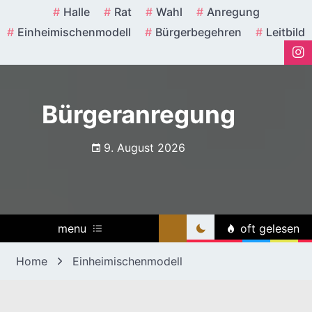
Skip
Halle
Rat
Wahl
Anregung
to
Einheimischenmodell
Bürgerbegehren
Leitbild
content
Bürgeranregung
9. August 2026
menu
oft gelesen
Home
Einheimischenmodell