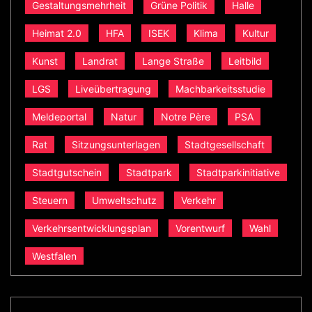
Gestaltungsmehrheit
Grüne Politik
Halle
Heimat 2.0
HFA
ISEK
Klima
Kultur
Kunst
Landrat
Lange Straße
Leitbild
LGS
Liveübertragung
Machbarkeitsstudie
Meldeportal
Natur
Notre Père
PSA
Rat
Sitzungsunterlagen
Stadtgesellschaft
Stadtgutschein
Stadtpark
Stadtparkinitiative
Steuern
Umweltschutz
Verkehr
Verkehrsentwicklungsplan
Vorentwurf
Wahl
Westfalen