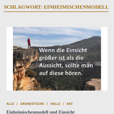
SCHLAGWORT:
EINHEIMISCHENMODELL
ALLE
GRUNDSTÜCKE
HALLE
RAT
Einheimischenmodell und Einsicht