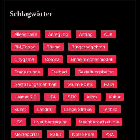
Schlagwörter
Alleestraße
Anregung
Antrag
AUK
BM_Tappe
Bäume
Bürgerbegehren
Citygame
Corona
Einheimischenmodell
Fragestunde
Freibad
Gestaltungsbeirat
Gestaltungsmehrheit
Grüne Politik
Halle
Heimat 2.0
HFA
ISEK
Klima
Kultur
Kunst
Landrat
Lange Straße
Leitbild
LGS
Liveübertragung
Machbarkeitsstudie
Meldeportal
Natur
Notre Père
PSA