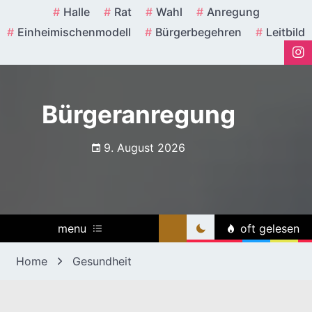
Skip
Halle
Rat
Wahl
Anregung
to
Einheimischenmodell
Bürgerbegehren
Leitbild
content
Bürgeranregung
9. August 2026
menu
oft gelesen
Home
Gesundheit