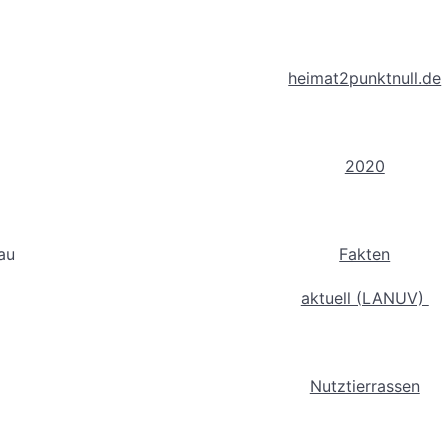
heimat2punktnull.de
2020
au
Fakten
aktuell (LANUV)
Nutztierrassen