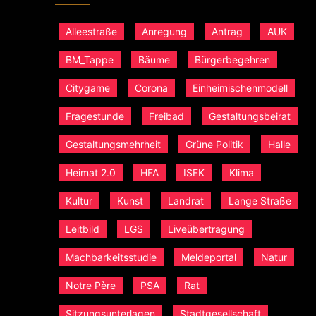
Alleestraße
Anregung
Antrag
AUK
BM_Tappe
Bäume
Bürgerbegehren
Citygame
Corona
Einheimischenmodell
Fragestunde
Freibad
Gestaltungsbeirat
Gestaltungsmehrheit
Grüne Politik
Halle
Heimat 2.0
HFA
ISEK
Klima
Kultur
Kunst
Landrat
Lange Straße
Leitbild
LGS
Liveübertragung
Machbarkeitsstudie
Meldeportal
Natur
Notre Père
PSA
Rat
Sitzungsunterlagen
Stadtgesellschaft