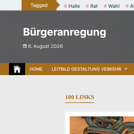
Skip
Tagged
Halle
Rat
Wahl
A
to
content
Bürgeranregung
6. August 2026
HOME
LEITBILD GESTALTUNG VERKEHR
100 LINKS