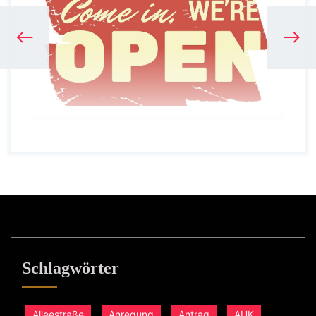
Schlagwörter
Alleestraße
Anregung
Antrag
AUK