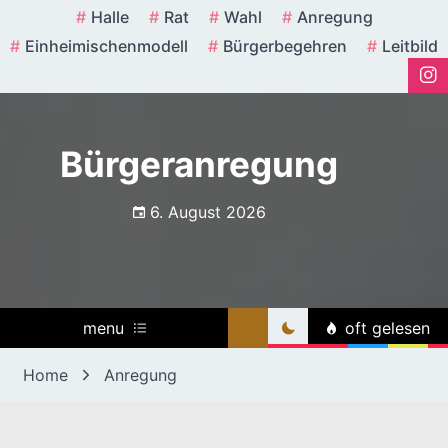
Skip
Halle
Rat
Wahl
Anregung
to
Einheimischenmodell
Bürgerbegehren
Leitbild
content
Bürgeranregung
6. August 2026
menu
oft gelesen
Home
Anregung