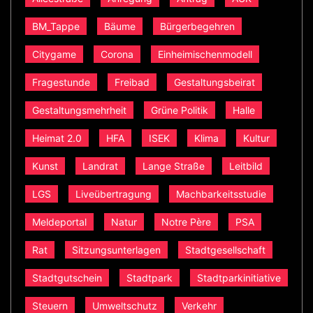
BM_Tappe
Bäume
Bürgerbegehren
Citygame
Corona
Einheimischenmodell
Fragestunde
Freibad
Gestaltungsbeirat
Gestaltungsmehrheit
Grüne Politik
Halle
Heimat 2.0
HFA
ISEK
Klima
Kultur
Kunst
Landrat
Lange Straße
Leitbild
LGS
Liveübertragung
Machbarkeitsstudie
Meldeportal
Natur
Notre Père
PSA
Rat
Sitzungsunterlagen
Stadtgesellschaft
Stadtgutschein
Stadtpark
Stadtparkinitiative
Steuern
Umweltschutz
Verkehr