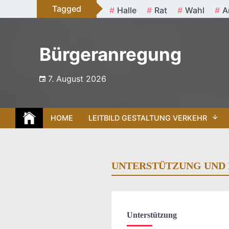
Skip
Tagged
Halle
Rat
Wahl
A
to
content
Bürgeranregung
7. August 2026
HOME
LEITBILD GESTALTUNG VERKEHR
UNTERSTÜTZUNG UND
Unterstützung