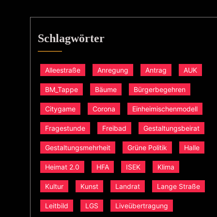
Schlagwörter
Alleestraße
Anregung
Antrag
AUK
BM_Tappe
Bäume
Bürgerbegehren
Citygame
Corona
Einheimischenmodell
Fragestunde
Freibad
Gestaltungsbeirat
Gestaltungsmehrheit
Grüne Politik
Halle
Heimat 2.0
HFA
ISEK
Klima
Kultur
Kunst
Landrat
Lange Straße
Leitbild
LGS
Liveübertragung