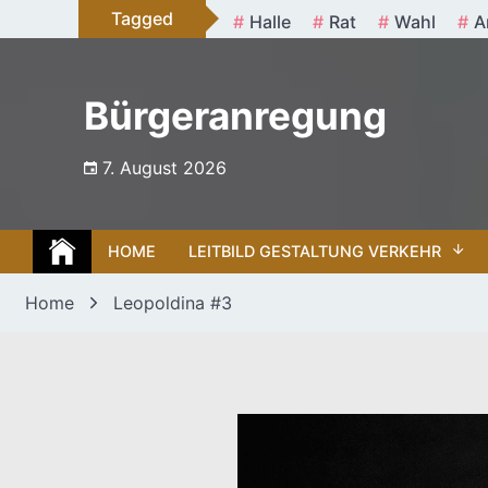
Skip
Tagged
Halle
Rat
Wahl
A
to
content
Bürgeranregung
7. August 2026
HOME
LEITBILD GESTALTUNG VERKEHR
Home
Leopoldina #3