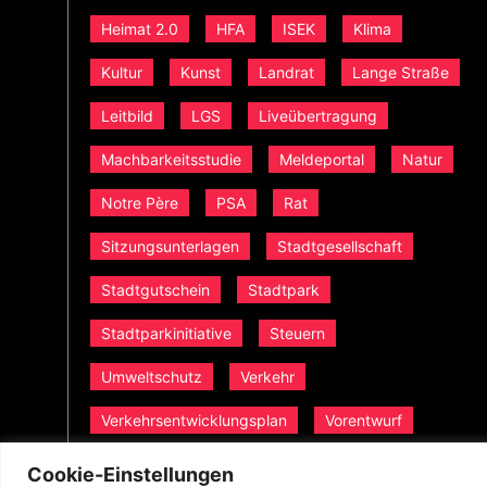
Heimat 2.0
HFA
ISEK
Klima
Kultur
Kunst
Landrat
Lange Straße
Leitbild
LGS
Liveübertragung
Machbarkeitsstudie
Meldeportal
Natur
Notre Père
PSA
Rat
Sitzungsunterlagen
Stadtgesellschaft
Stadtgutschein
Stadtpark
Stadtparkinitiative
Steuern
Umweltschutz
Verkehr
Verkehrsentwicklungsplan
Vorentwurf
Wahl
Westfalen
Cookie-Einstellungen