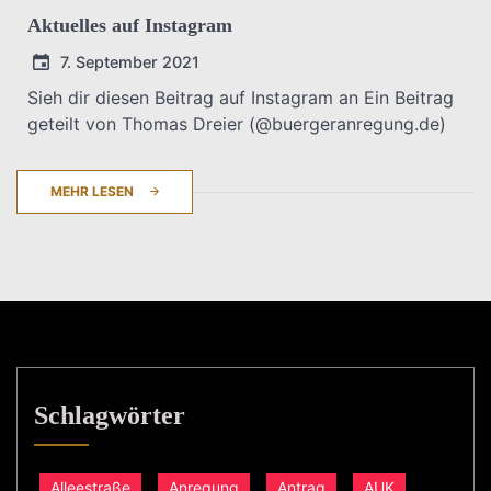
Aktuelles auf Instagram
7. September 2021
Sieh dir diesen Beitrag auf Instagram an Ein Beitrag
geteilt von Thomas Dreier (@buergeranregung.de)
T.Dreier
MEHR LESEN
Schlagwörter
Alleestraße
Anregung
Antrag
AUK