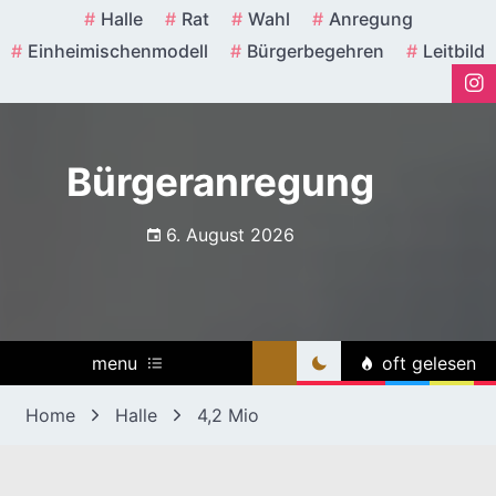
Skip
Halle
Rat
Wahl
Anregung
to
Einheimischenmodell
Bürgerbegehren
Leitbild
content
Bürgeranregung
6. August 2026
menu
oft gelesen
Home
Halle
4,2 Mio