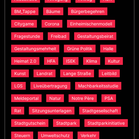
BM_Tappe
Bäume
Bürgerbegehren
Citygame
Corona
Einheimischenmodell
Fragestunde
Freibad
Gestaltungsbeirat
Gestaltungsmehrheit
Grüne Politik
Halle
Heimat 2.0
HFA
ISEK
Klima
Kultur
Kunst
Landrat
Lange Straße
Leitbild
LGS
Liveübertragung
Machbarkeitsstudie
Meldeportal
Natur
Notre Père
PSA
Rat
Sitzungsunterlagen
Stadtgesellschaft
Stadtgutschein
Stadtpark
Stadtparkinitiative
Steuern
Umweltschutz
Verkehr