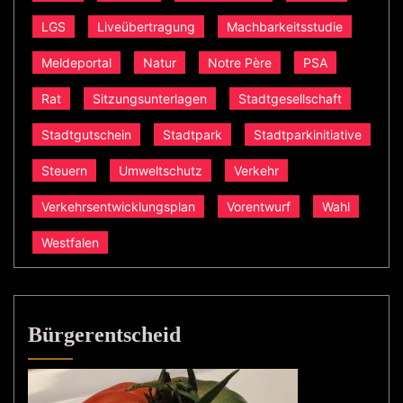
LGS
Liveübertragung
Machbarkeitsstudie
Meldeportal
Natur
Notre Père
PSA
Rat
Sitzungsunterlagen
Stadtgesellschaft
Stadtgutschein
Stadtpark
Stadtparkinitiative
Steuern
Umweltschutz
Verkehr
Verkehrsentwicklungsplan
Vorentwurf
Wahl
Westfalen
Bürgerentscheid