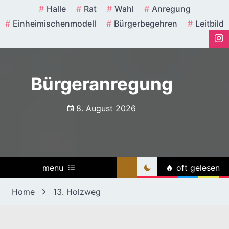
Skip
Halle
Rat
Wahl
Anregung
to
Einheimischenmodell
Bürgerbegehren
Leitbild
content
Bürgeranregung
8. August 2026
menu
oft gelesen
Home
13. Holzweg