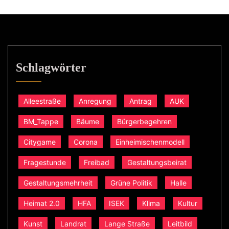
Schlagwörter
Alleestraße
Anregung
Antrag
AUK
BM_Tappe
Bäume
Bürgerbegehren
Citygame
Corona
Einheimischenmodell
Fragestunde
Freibad
Gestaltungsbeirat
Gestaltungsmehrheit
Grüne Politik
Halle
Heimat 2.0
HFA
ISEK
Klima
Kultur
Kunst
Landrat
Lange Straße
Leitbild