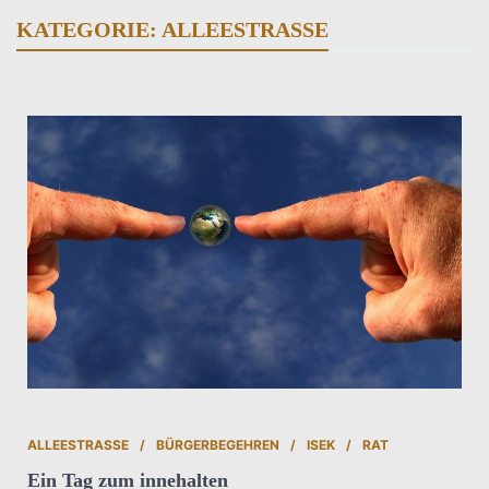
KATEGORIE:
ALLEESTRASSE
ALLEESTRASSE
BÜRGERBEGEHREN
ISEK
RAT
Ein Tag zum innehalten