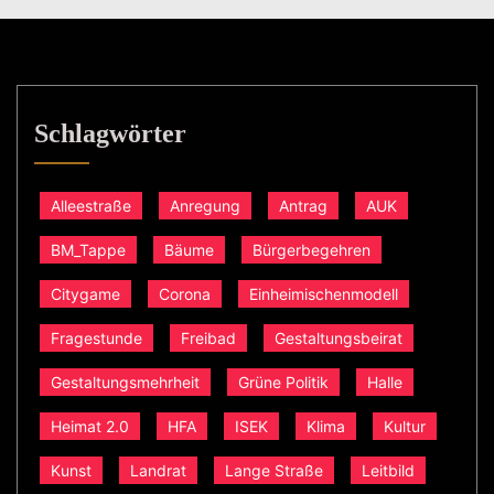
Schlagwörter
Alleestraße
Anregung
Antrag
AUK
BM_Tappe
Bäume
Bürgerbegehren
Citygame
Corona
Einheimischenmodell
Fragestunde
Freibad
Gestaltungsbeirat
Gestaltungsmehrheit
Grüne Politik
Halle
Heimat 2.0
HFA
ISEK
Klima
Kultur
Kunst
Landrat
Lange Straße
Leitbild