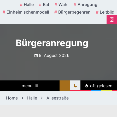
Skip
Halle
Rat
Wahl
Anregung
to
Einheimischenmodell
Bürgerbegehren
Leitbild
content
Bürgeranregung
9. August 2026
menu
oft gelesen
Home
Halle
Alleestraße