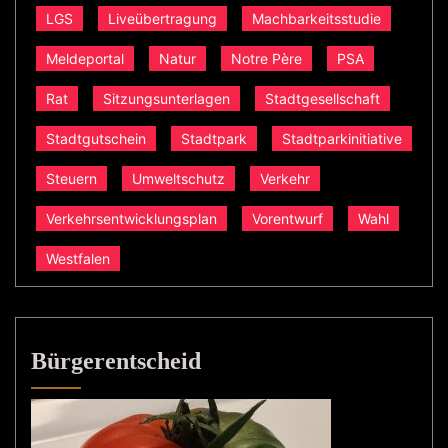
LGS
Liveübertragung
Machbarkeitsstudie
Meldeportal
Natur
Notre Père
PSA
Rat
Sitzungsunterlagen
Stadtgesellschaft
Stadtgutschein
Stadtpark
Stadtparkinitiative
Steuern
Umweltschutz
Verkehr
Verkehrsentwicklungsplan
Vorentwurf
Wahl
Westfalen
Bürgerentscheid