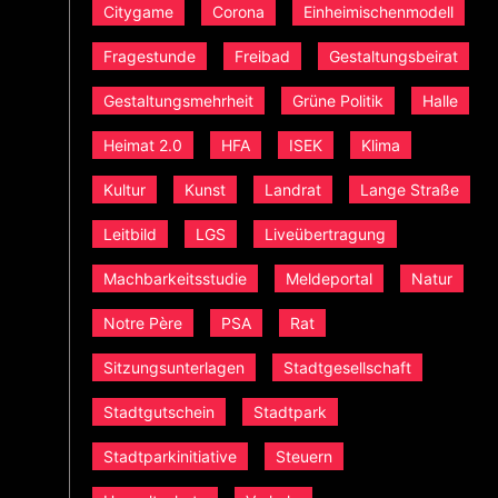
Citygame
Corona
Einheimischenmodell
Fragestunde
Freibad
Gestaltungsbeirat
Gestaltungsmehrheit
Grüne Politik
Halle
Heimat 2.0
HFA
ISEK
Klima
Kultur
Kunst
Landrat
Lange Straße
Leitbild
LGS
Liveübertragung
Machbarkeitsstudie
Meldeportal
Natur
Notre Père
PSA
Rat
Sitzungsunterlagen
Stadtgesellschaft
Stadtgutschein
Stadtpark
Stadtparkinitiative
Steuern