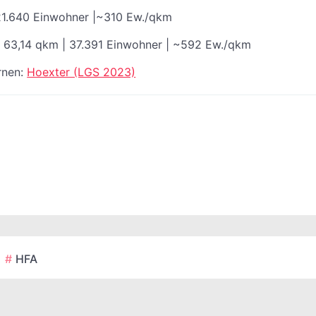
 21.640 Einwohner |~310 Ew./qkm
 63,14 qkm | 37.391 Einwohner | ~592 Ew./qkm
rnen:
Hoexter (LGS 2023)
HFA