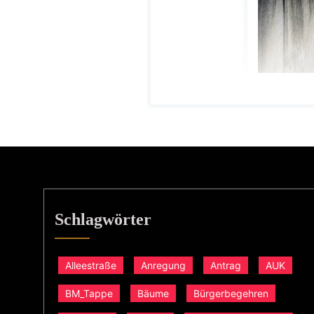
Schlagwörter
Alleestraße
Anregung
Antrag
AUK
BM_Tappe
Bäume
Bürgerbegehren