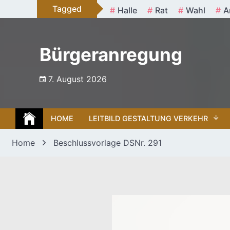
Skip
Tagged
Halle
Rat
Wahl
A
to
content
Bürgeranregung
7. August 2026
HOME
LEITBILD GESTALTUNG VERKEHR
Home
Beschlussvorlage DSNr. 291